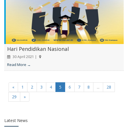
Hari Pendidikan Nasional
30 April 2021 |
Read More →
«
1
2
3
4
5
6
7
8
...
28
29
»
Latest News