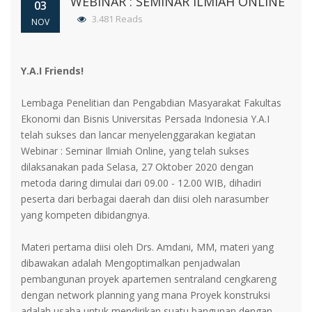
WEBINAR : SEMINAR ILMIAH ONLINE
03
3.481 Reads
NOV
Y.A.I Friends!
Lembaga Penelitian dan Pengabdian Masyarakat Fakultas
Ekonomi dan Bisnis Universitas Persada Indonesia Y.A.I
telah sukses dan lancar menyelenggarakan kegiatan
Webinar : Seminar Ilmiah Online, yang telah sukses
dilaksanakan pada Selasa, 27 Oktober 2020 dengan
metoda daring dimulai dari 09.00 - 12.00 WIB, dihadiri
peserta dari berbagai daerah dan diisi oleh narasumber
yang kompeten dibidangnya.
Materi pertama diisi oleh Drs. Amdani, MM, materi yang
dibawakan adalah Mengoptimalkan penjadwalan
pembangunan proyek apartemen sentraland cengkareng
dengan network planning yang mana Proyek konstruksi
adalah usaha untuk mendirikan suatu bangunan dengan