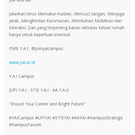
Jalankan terus Memakai masker, Mencuci tangan, Menjaga
jarak, Menghindari Kerumunan, Membatasi Mobilitasi dan
Interaksi. Dan yang terpenting batasi aktivitas keluar rumah
hanya untuk keperluan esensial.
PMB Y.A.I : @joinyaicampus
www.yai.ac.id
Y.A.I Campus
(UPI Y.A.I - STIE Y.A.I - AA Y.A.I)
"Ensure Your Career and Bright Future"
#YAICampus #UPIYAI #STIEYAI #AAYAI #KampusStrategis
#KampusFavorit