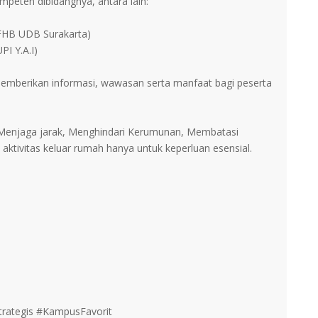
mpeten dibidangnya, antara lain:
 FHB UDB Surakarta)
I Y.A.I)
emberikan informasi, wawasan serta manfaat bagi peserta
 Menjaga jarak, Menghindari Kerumunan, Membatasi
i aktivitas keluar rumah hanya untuk keperluan esensial.
rategis #KampusFavorit