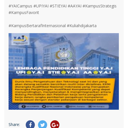
#YAICampus #UPIYAI #STIEYAI #AAYAI #KampusStrategis
#KampusFavorit
#KampusBertarafInternasional #Kuliahdijakarta
Share: