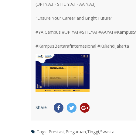
(UPI Y.A.I - STIE Y.A.I - AA Y.A.I)
"Ensure Your Career and Bright Future"
#YAICampus #UPIYAI #STIEYAI #AAYAI #KampusSt
#KampusBertarafInternasional #Kuliahdijakarta
Share:
Tags:
Prestasi,Perguruan,Tinggi,Swasta