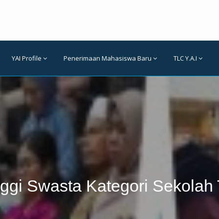
YAI Profile
Penerimaan Mahasiswa Baru
TLC Y.A.I
ggi Swasta Kategori Sekolah T