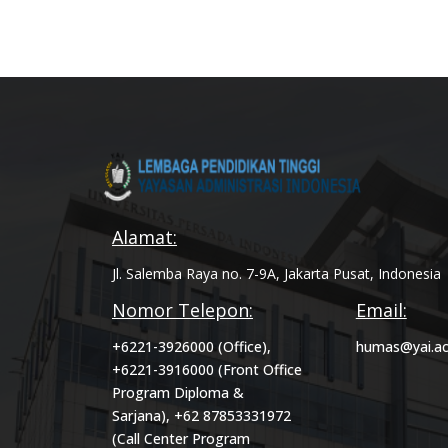
Alamat:
Jl. Salemba Raya no. 7-9A, Jakarta Pusat, Indonesia
Nomor Telepon:
Email:
+6221-3926000 (Office),
humas@yai.ac
+6221-3916000 (Front Office
Program Diploma &
Sarjana), +62 87853331972
(Call Center Program