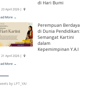
di Hari Bumi
23 April 2026 |
ead More →
Perempuan Berdaya
di Dunia Pendidikan:
Semangat Kartini
dalam
Kepemimpinan Y.A.I
21 April 2026 |
ead More →
weets by LPT_YAI