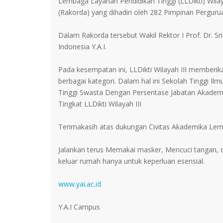
Lembaga Layanan Pendidikan Tinggi (LLDikti) Wilay
(Rakorda) yang dihadiri oleh 282 Pimpinan Perguru
Dalam Rakorda tersebut Wakil Rektor I Prof. Dr. Sri 
Indonesia Y.A.I.
Pada kesempatan ini, LLDikti Wilayah III member
berbagai kategori. Dalam hal ini Sekolah Tinggi 
Tinggi Swasta Dengan Persentase Jabatan Akademi
Tingkat LLDikti Wilayah III
Terimakasih atas dukungan Civitas Akademika Lemb
Jalankan terus Memakai masker, Mencuci tangan, da
keluar rumah hanya untuk keperluan esensial.
www.yai.ac.id
Y.A.I Campus