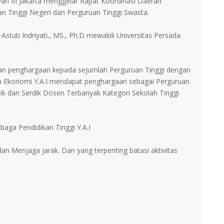
ah III Jakarta menggelar Rapat Koordinasi Daerah
an Tinggi Negeri dan Perguruan Tinggi Swasta.
Astuti Indriyati., MS., Ph.D mewakili Universitas Persada
ikan penghargaan kepada sejumlah Perguruan Tinggi dengan
Ilmu Ekonomi Y.A.I mendapat penghargaan sebagai Perguruan
k dan Serdik Dosen Terbanyak Kategori Sekolah Tinggi
aga Pendidikan Tinggi Y.A.I
n Menjaga jarak. Dan yang terpenting batasi aktivitas