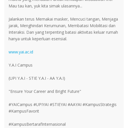
Mau tau kan, yuk kita simak ulasannya...
Jalankan terus Memakai masker, Mencuci tangan, Menjaga
jarak, Menghindari Kerumunan, Membatasi Mobilitasi dan
Interaksi. Dan yang terpenting batasi aktivitas keluar rumah
hanya untuk keperluan esensial.
www.yai.ac.id
Y.A.I Campus
(UPI Y.A.I - STIE Y.A.I - AA Y.A.I)
"Ensure Your Career and Bright Future"
#YAICampus #UPIYAI #STIEYAI #AAYAI #KampusStrategis
#KampusFavorit
#KampusBertarafInternasional