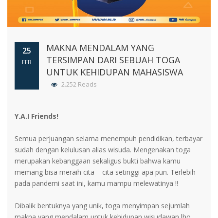
MAKNA MENDALAM YANG
25
TERSIMPAN DARI SEBUAH TOGA
FEB
UNTUK KEHIDUPAN MAHASISWA
2.252 Reads
Y.A.I Friends!
Semua perjuangan selama menempuh pendidikan, terbayar
sudah dengan kelulusan alias wisuda. Mengenakan toga
merupakan kebanggaan sekaligus bukti bahwa kamu
memang bisa meraih cita – cita setinggi apa pun. Terlebih
pada pandemi saat ini, kamu mampu melewatinya !!
Dibalik bentuknya yang unik, toga menyimpan sejumlah
makna yang mendalam untuk kehidupan wisudawan lho.