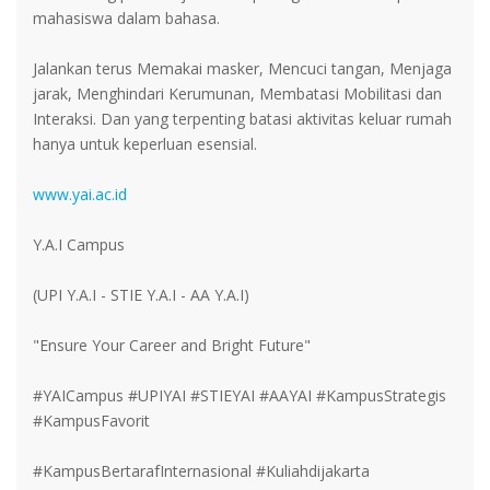
mahasiswa dalam bahasa.
Jalankan terus Memakai masker, Mencuci tangan, Menjaga
jarak, Menghindari Kerumunan, Membatasi Mobilitasi dan
Interaksi. Dan yang terpenting batasi aktivitas keluar rumah
hanya untuk keperluan esensial.
www.yai.ac.id
Y.A.I Campus
(UPI Y.A.I - STIE Y.A.I - AA Y.A.I)
"Ensure Your Career and Bright Future"
#YAICampus #UPIYAI #STIEYAI #AAYAI #KampusStrategis
#KampusFavorit
#KampusBertarafInternasional #Kuliahdijakarta