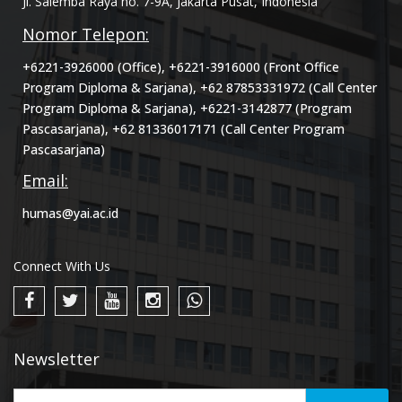
Jl. Salemba Raya no. 7-9A, Jakarta Pusat, Indonesia
Nomor Telepon:
+6221-3926000 (Office), +6221-3916000 (Front Office
Program Diploma & Sarjana), +62 87853331972 (Call Center
Program Diploma & Sarjana), +6221-3142877 (Program
Pascasarjana), +62 81336017171 (Call Center Program
Pascasarjana)
Email:
humas@yai.ac.id
Connect With Us
Newsletter