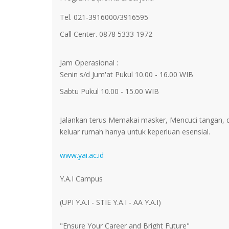
Tel. 021-3916000/3916595
Call Center. 0878 5333 1972
Jam Operasional :
Senin s/d Jum'at Pukul 10.00 - 16.00 WIB
Sabtu Pukul 10.00 - 15.00 WIB
Jalankan terus Memakai masker, Mencuci tangan, da
keluar rumah hanya untuk keperluan esensial.
www.yai.ac.id
Y.A.I Campus
(UPI Y.A.I - STIE Y.A.I - AA Y.A.I)
"Ensure Your Career and Bright Future"