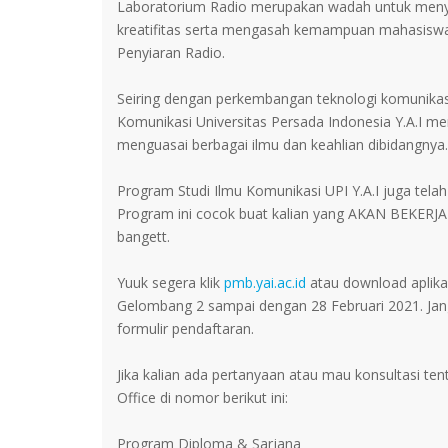
Laboratorium Radio merupakan wadah untuk meny
kreatifitas serta mengasah kemampuan mahasiswa 
Penyiaran Radio.
Seiring dengan perkembangan teknologi komunikas
Komunikasi Universitas Persada Indonesia Y.A.I mem
menguasai berbagai ilmu dan keahlian dibidangnya.
Program Studi Ilmu Komunikasi UPI Y.A.I juga tela
Program ini cocok buat kalian yang AKAN BEKERJA 
bangett.
Yuuk segera klik
pmb.yai.ac.id
atau download aplika
Gelombang 2 sampai dengan 28 Februari 2021. Jan
formulir pendaftaran.
Jika kalian ada pertanyaan atau mau konsultasi te
Office di nomor berikut ini:
Program Diploma & Sarjana