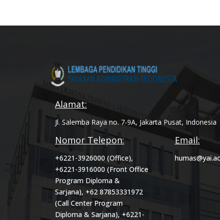
Alamat:
Jl. Salemba Raya no. 7-9A, Jakarta Pusat, Indonesia
Nomor Telepon:
Email:
+6221-3926000 (Office),
humas@yai.ac
+6221-3916000 (Front Office
Program Diploma &
Sarjana), +62 87853331972
(Call Center Program
Diploma & Sarjana), +6221-