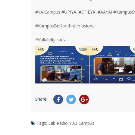
#YAICampus #UPIYAI #STIEYAI #AAYAI #KampusSt
#KampusBertarafInternasional
#Kuliahdijakarta
Share:
Tags:
Lab Radio Y.A.I Campus