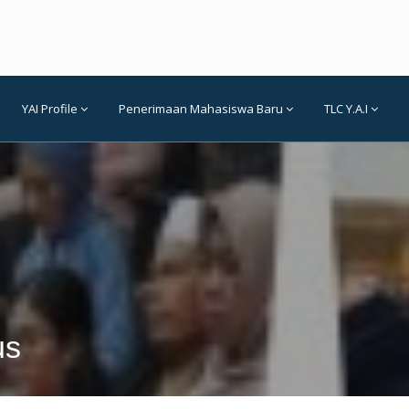
YAI Profile
Penerimaan Mahasiswa Baru
TLC Y.A.I
us