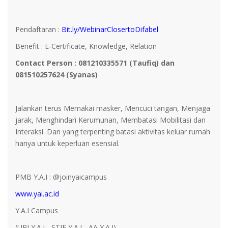
Pendaftaran :
Bit.ly/WebinarClosertoDifabel
Benefit : E-Certificate, Knowledge, Relation
Contact Person : 081210335571 (Taufiq) dan
081510257624 (Syanas)
Jalankan terus Memakai masker, Mencuci tangan, Menjaga
jarak, Menghindari Kerumunan, Membatasi Mobilitasi dan
Interaksi. Dan yang terpenting batasi aktivitas keluar rumah
hanya untuk keperluan esensial.
PMB Y.A.I : @joinyaicampus
www.yai.ac.id
Y.A.I Campus
(UPI Y.A.I - STIE Y.A.I - AA Y.A.I)