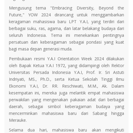
Mengusung tema "Embracing Diversity, Beyond the
Future," YOW 2024 dirancang untuk menggambarkan
keragaman mahasiswa baru LPT Y.A.I, yang terdiri dari
berbagai suku, ras, agama, dan latar belakang budaya dari
seluruh Indonesia. Tema ini menekankan pentingnya
persatuan dan keberagaman sebagai pondasi yang kuat
bagi masa depan generasi muda.
Pembukaan resmi Y.A.I Orientation Week 2024 dilakukan
oleh Bapak Ketua Y.A.I 1972, yang didampingi oleh Rektor
Universitas Persada Indonesia Y.A.I, Prof. Ir. Sri Astuti
Indriyati, MS., Ph.D., serta Ketua Sekolah Tinggi Ilmu
Ekonomi Y.A.I, Dr. RR. Reschiwati, M.M., Ak. Dalam
kesempatan ini, mereka juga melantik empat mahasiswa
perwakilan yang mengenakan pakaian adat dari berbagai
daerah, sebagai simbol keberagaman budaya yang
mencerminkan mahasiswa baru dari Sabang hingga
Merauke.
Selama dua hari, mahasiswa baru akan mengikuti