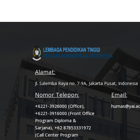
Alamat:
Jl. Salemba Raya no. 7-9A, Jakarta Pusat, Indonesia
Nomor Telepon:
Email:
+6221-3926000 (Office),
humas@yai.ac
+6221-3916000 (Front Office
Program Diploma &
Sarjana), +62 87853331972
(Call Center Program