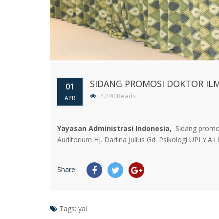
SIDANG PROMOSI DOKTOR IL
01
4.240 Reads
APR
Yayasan Administrasi Indonesia,
Sidang promo
Auditorium Hj. Darlina Julius Gd. Psikologi UPI Y.A
Share:
Tags:
yai