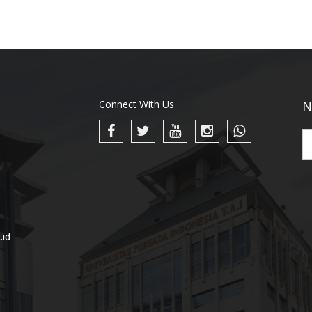
Connect With Us
N
.id