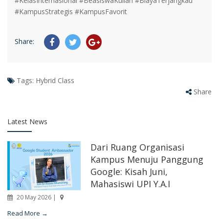
#KelasInternasional #BeasiswaKuliah #BiayaTerjangkau
#KampusStrategis #KampusFavorit
Share:
Tags:
Hybrid Class
Share
Latest News
Dari Ruang Organisasi
Kampus Menuju Panggung
Google: Kisah Juni,
Mahasiswi UPI Y.A.I
20 May 2026 |
Read More →