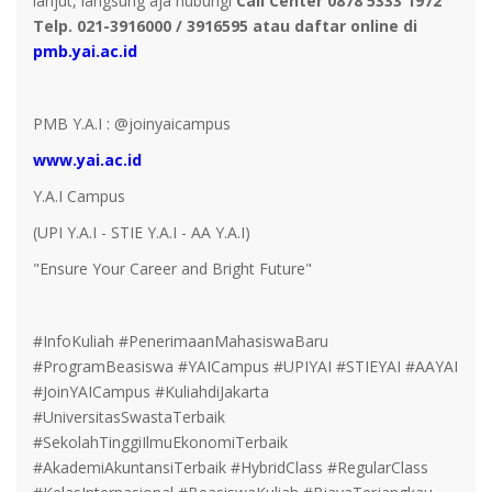
lanjut, langsung aja hubungi
Call Center 0878 5333 1972
Telp. 021-3916000 / 3916595 atau daftar online di
pmb.yai.ac.id
PMB Y.A.I : @joinyaicampus
www.yai.ac.id
Y.A.I Campus
(UPI Y.A.I - STIE Y.A.I - AA Y.A.I)
"Ensure Your Career and Bright Future"
#InfoKuliah #PenerimaanMahasiswaBaru
#ProgramBeasiswa #YAICampus #UPIYAI #STIEYAI #AAYAI
#JoinYAICampus #KuliahdiJakarta
#UniversitasSwastaTerbaik
#SekolahTinggiIlmuEkonomiTerbaik
#AkademiAkuntansiTerbaik #HybridClass #RegularClass